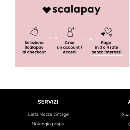
SERVIZI
Lista Nozze vintage
Spaz
Noleggio props