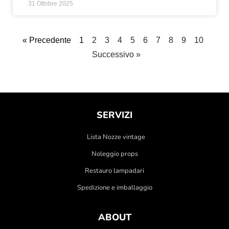
31 Ottobre 2025
« Precedente
1
2
3
4
5
6
7
8
9
10
Successivo »
SERVIZI
Lista Nozze vintage
Noleggio props
Restauro lampadari
Spedizione e imballaggio
ABOUT