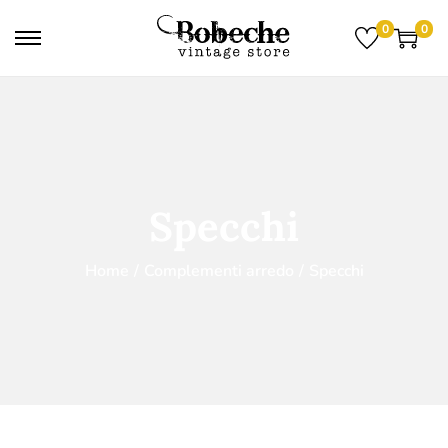
0
0
Specchi
Home
/
Complementi arredo
/
Specchi