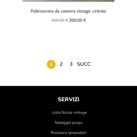
Poltroncina da camera vintage celeste
260,00
€
200,00
€
1
2
3
SUCC
SERVIZI
Lista Nozze vintage
Noleggio props
Restauro lampadari