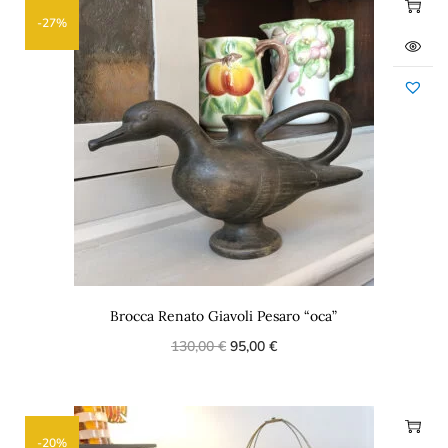
-27%
Brocca Renato Giavoli Pesaro “oca”
130,00
€
95,00
€
-20%