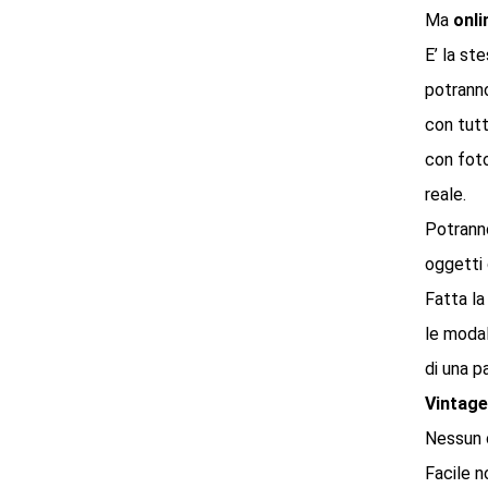
Ma
onli
E’ la st
potranno
con tutt
con foto
reale.
Potranno
oggetti 
Fatta la
le modal
di una p
Vintage
Nessun o
Facile n