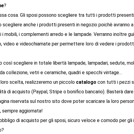
ne
?
essa cosa. Gli sposi possono scegliere tra tutti i prodotti present
 scegliere anche i prodotti presenti in negozio poichè avranno 
i i mobili, i complementi arredo e le lampade. Verranno inoltre gu
, video e videochiamate per permettere loro di vedere i prodott
 così scegliere in totale libertà lampade, lampadari, sedute, mob
da collezione, vetri e ceramiche, quadri e specchi vintage…
 loro scelta, realizzeremo un piccolo
catalogo
con tutti i pezzi sc
ità di acquisto (Paypal, Stripe o bonifico bancario). Basterà dare a
agina riservata sul nostro sito dove poter scaricare la loro perso
, sempre aggiornata!
bbligo di acquisto per gli sposi, sicuro veloce e comodo per gli i
o?