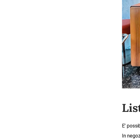
Lis
E’ possi
In negoz