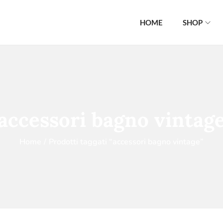
HOME
SHOP
accessori bagno vintag
Home
/
Prodotti taggati “accessori bagno vintage”