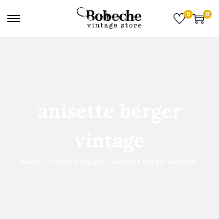
0
0
anisette berger
vintage
Home
/
Prodotti taggati “anisette berger vintage”