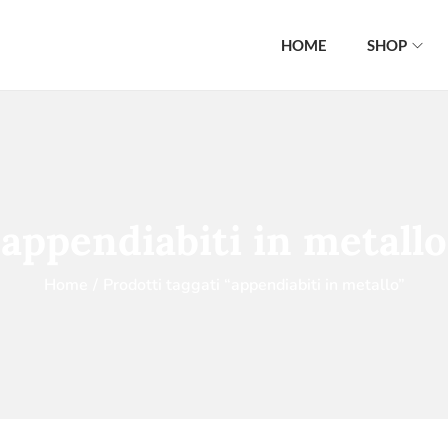
HOME
SHOP
appendiabiti in metallo
Home
/
Prodotti taggati “appendiabiti in metallo”