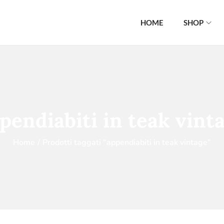
HOME
SHOP
pendiabiti in teak vint
Home
/
Prodotti taggati “appendiabiti in teak vintage”