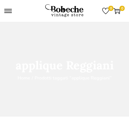
0
0
applique Reggiani
Home
/
Prodotti taggati “applique Reggiani”