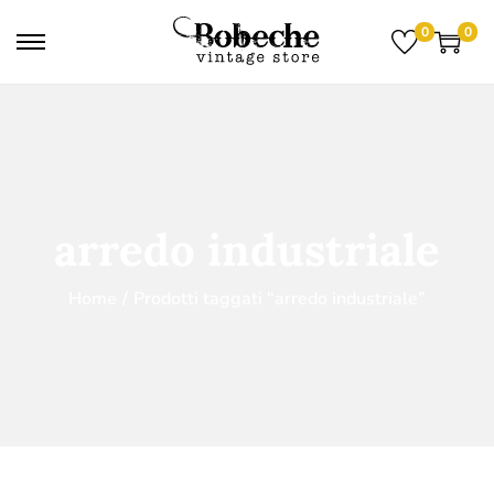
0
0
arredo industriale
Home
/
Prodotti taggati “arredo industriale”