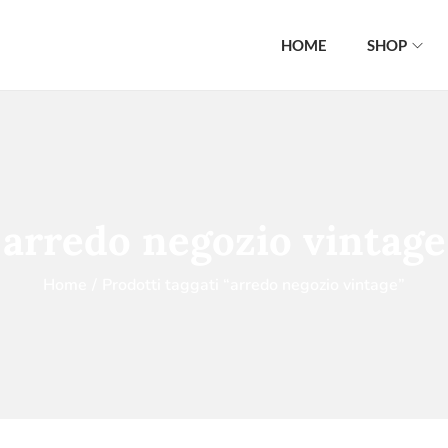
HOME
SHOP
arredo negozio vintage
Home
/
Prodotti taggati “arredo negozio vintage”