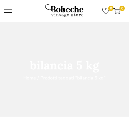
0
0
bilancia 5 kg
Home
/
Prodotti taggati “bilancia 5 kg”