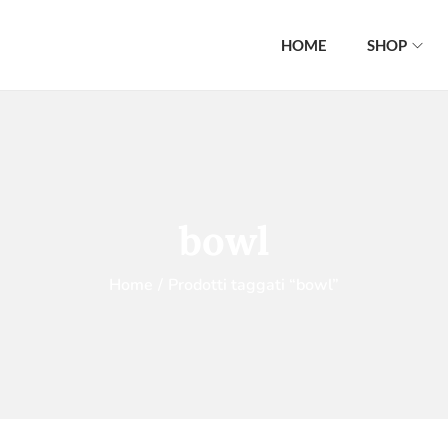
HOME
SHOP
bowl
Home
/
Prodotti taggati “bowl”