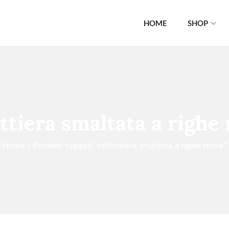
HOME
SHOP
ttiera smaltata a righe
Home
/
Prodotti taggati “caffettiera smaltata a righe rosse”