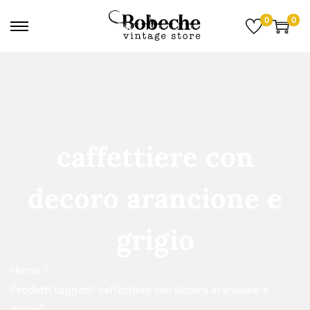
0
0
caffettiere con
decoro arancione e
grigio
Home
/
Prodotti taggati “caffettiere con decoro arancione e
grigio”