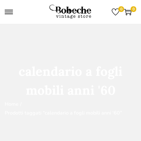
0
0
calendario a fogli
mobili anni '60
Home
/
Prodotti taggati “calendario a fogli mobili anni '60”