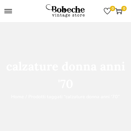
0
0
calzature donna anni
'70
Home
/
Prodotti taggati “calzature donna anni '70”