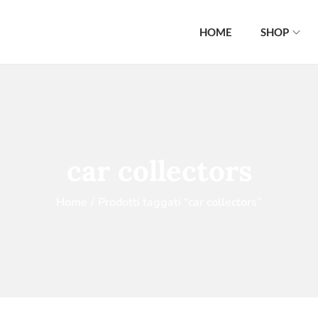
HOME
SHOP
car collectors
Home
/
Prodotti taggati “car collectors”