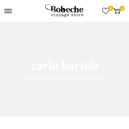
0
0
carlo bartoli
Home
/
Prodotti taggati “carlo bartoli”