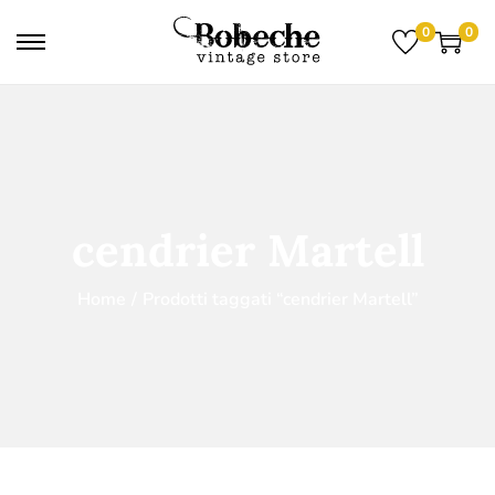
0
0
cendrier Martell
Home
/
Prodotti taggati “cendrier Martell”