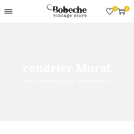
0
0
cendrier Murat
Home
/
Prodotti taggati “cendrier Murat”