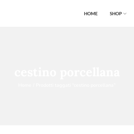
HOME
SHOP
cestino porcellana
Home
/
Prodotti taggati “cestino porcellana”