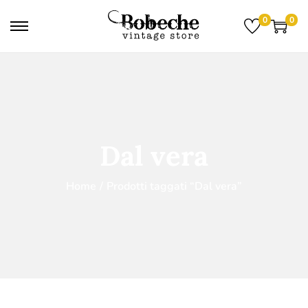
0
0
Dal vera
Home
/
Prodotti taggati “Dal vera”