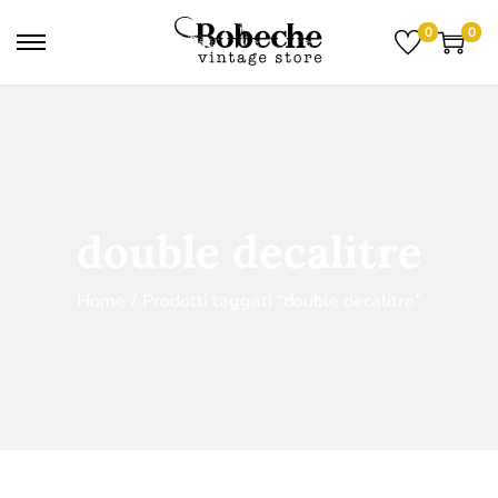
0
0
double decalitre
Home
/
Prodotti taggati “double decalitre”