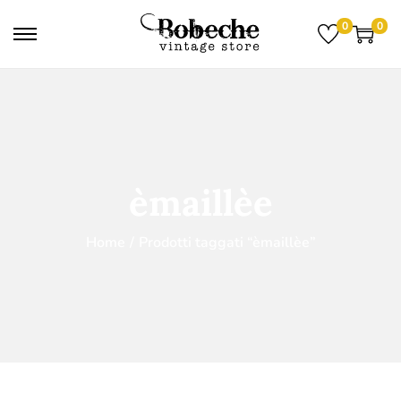
0
0
èmaillèe
Home
/
Prodotti taggati “èmaillèe”