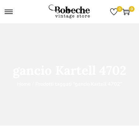
0
0
gancio Kartell 4702
Home
/
Prodotti taggati “gancio Kartell 4702”