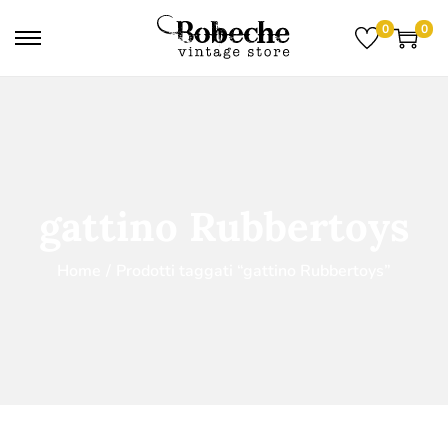
0
0
gattino Rubbertoys
Home
/
Prodotti taggati “gattino Rubbertoys”