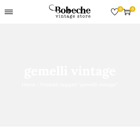
0
0
gemelli vintage
Home
/
Prodotti taggati “gemelli vintage”