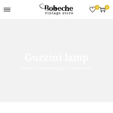
0
0
Guzzini lamp
Home
/
Prodotti taggati “Guzzini lamp”