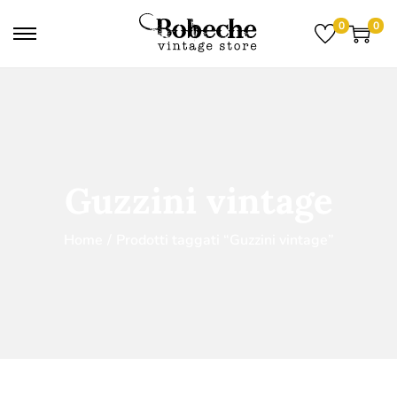
0
0
Guzzini vintage
Home
/
Prodotti taggati “Guzzini vintage”