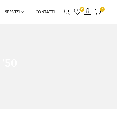
0
0
SERVIZI
CONTATTI
 '50