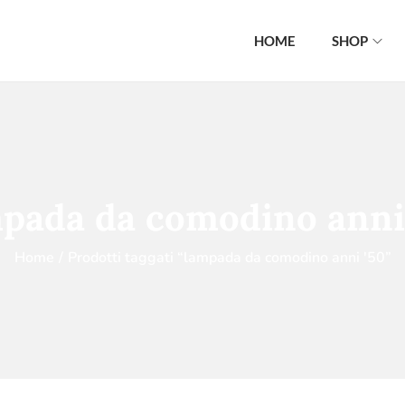
HOME
SHOP
pada da comodino anni
Home
/
Prodotti taggati “lampada da comodino anni '50”