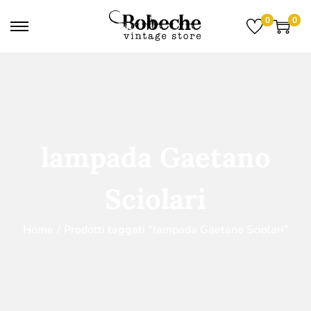
0
0
lampada Gaetano
Sciolari
Home
/
Prodotti taggati “lampada Gaetano Sciolari”