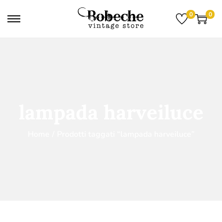
0
0
lampada harveiluce
Home
/
Prodotti taggati “lampada harveiluce”