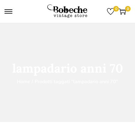
0
0
lampadario anni 70
Home
/
Prodotti taggati “lampadario anni 70”