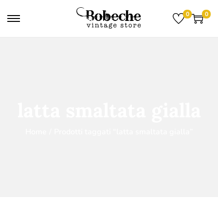
0
0
latta smaltata gialla
Home
/
Prodotti taggati “latta smaltata gialla”