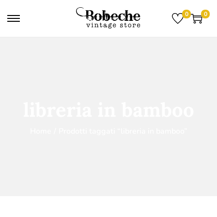
0
0
libreria in bamboo
Home
/
Prodotti taggati “libreria in bamboo”