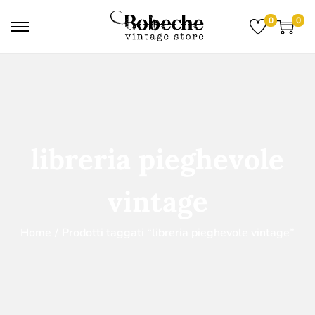
0
0
libreria pieghevole
vintage
Home
/
Prodotti taggati “libreria pieghevole vintage”