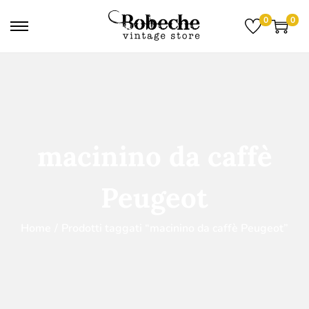
0
0
macinino da caffè
Peugeot
Home
/
Prodotti taggati “macinino da caffè Peugeot”