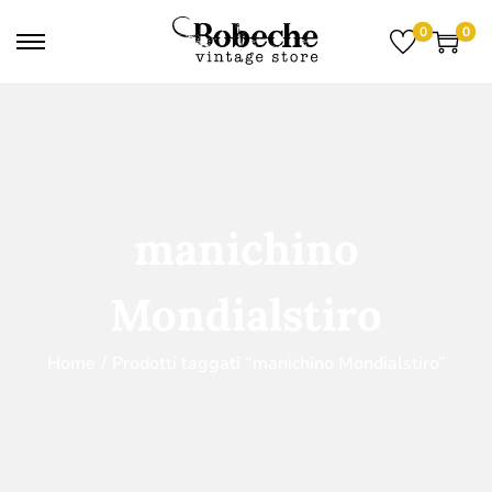
0
0
manichino
Mondialstiro
Home
/
Prodotti taggati “manichino Mondialstiro”