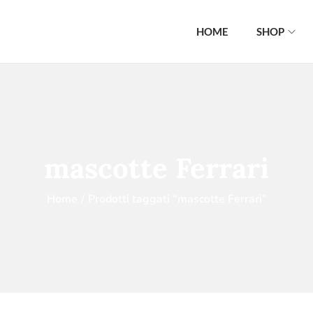
HOME
SHOP
mascotte Ferrari
Home
/
Prodotti taggati “mascotte Ferrari”