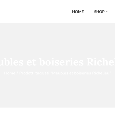
HOME
SHOP
bles et boiseries Riche
Home
/
Prodotti taggati “Meubles et boiseries Richelieu”