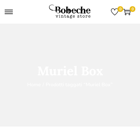
0
0
Muriel Box
Home
/
Prodotti taggati “Muriel Box”