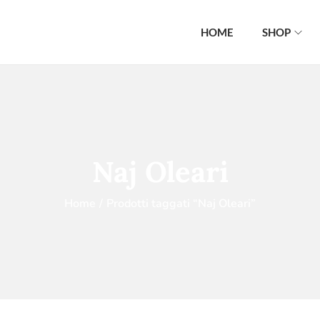
HOME
SHOP
Naj Oleari
Home
/
Prodotti taggati “Naj Oleari”