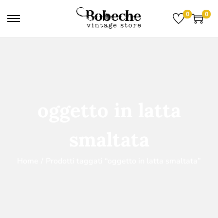
0
0
oggetto in latta
smaltata
Home
/
Prodotti taggati “oggetto in latta smaltata”