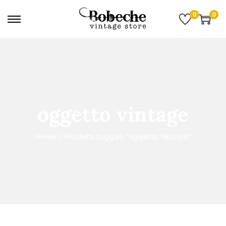
0
0
oggetto vintage
Home
/
Prodotti taggati “oggetto vintage”