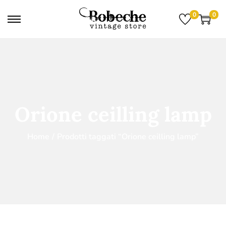
0
0
Orione ceilling lamp
Home
/
Prodotti taggati “Orione ceilling lamp”