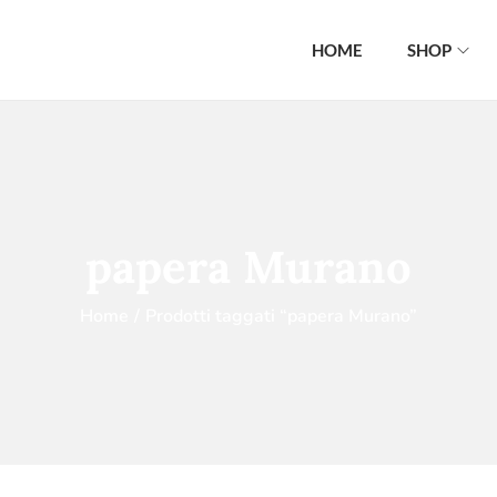
HOME
SHOP
papera Murano
Home
/
Prodotti taggati “papera Murano”