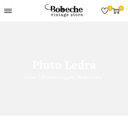
0
0
Pluto Ledra
Home
/
Prodotti taggati “Pluto Ledra”